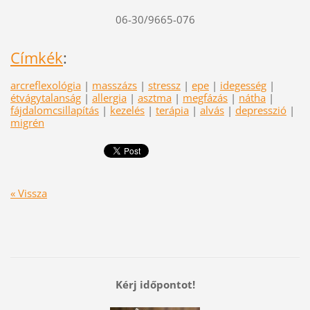
06-30/9665-076
Címkék
:
arcreflexológia
|
masszázs
|
stressz
|
epe
|
idegesség
|
étvágytalanság
|
allergia
|
asztma
|
megfázás
|
nátha
|
fájdalomcsillapítás
|
kezelés
|
terápia
|
alvás
|
depresszió
|
migrén
« Vissza
Kérj időpontot!