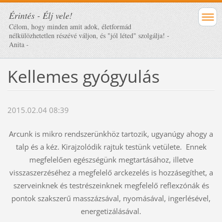
Érintés - Élj vele!
Célom, hogy minden amit adok, életformád
nélkülözhetetlen részévé váljon, és "jól léted" szolgálja! -
Anita -
Kellemes gyógyulás
2015.02.04 08:39
Arcunk is mikro rendszerünkhöz tartozik, ugyanúgy ahogy a
talp és a kéz. Kirajzolódik rajtuk testünk vetülete. Ennek
megfelelően egészségünk megtartásához, illetve
visszaszerzéséhez a megfelelő arckezelés is hozzásegíthet, a
szerveinknek és testrészeinknek megfelelő reflexzónák és
pontok szakszerű masszázsával, nyomásával, ingerlésével,
energetizálásával.