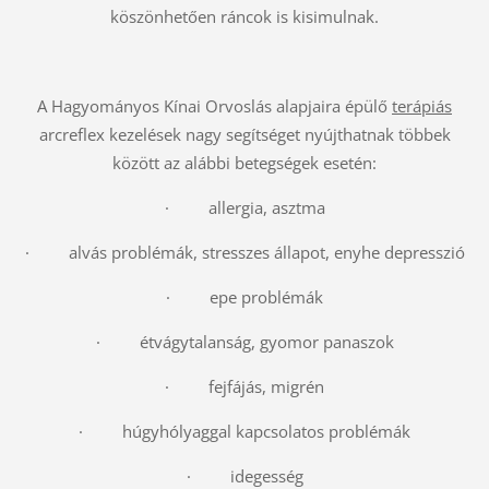
köszönhetően ráncok is kisimulnak.
A Hagyományos Kínai Orvoslás alapjaira épülő
terápiás
arcreflex kezelések nagy segítséget nyújthatnak többek
között az alábbi betegségek esetén:
· allergia, asztma
· alvás problémák, stresszes állapot, enyhe depresszió
· epe problémák
· étvágytalanság, gyomor panaszok
· fejfájás, migrén
· húgyhólyaggal kapcsolatos problémák
· idegesség