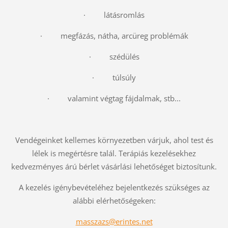
· látásromlás
· megfázás, nátha, arcüreg problémák
· szédülés
· túlsúly
· valamint végtag fájdalmak, stb...
Vendégeinket kellemes környezetben várjuk, ahol test és
lélek is megértésre talál. Terápiás kezelésekhez
kedvezményes árú bérlet vásárlási lehetőséget biztosítunk.
A kezelés igénybevételéhez bejelentkezés szükséges az
alábbi elérhetőségeken:
masszazs@erintes.net