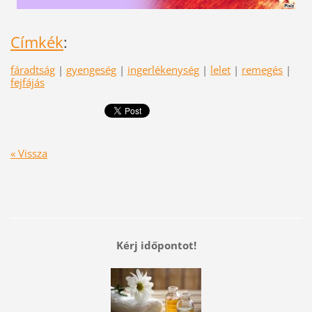
Címkék
:
fáradtság
|
gyengeség
|
ingerlékenység
|
lelet
|
remegés
|
fejfájás
« Vissza
Kérj időpontot!