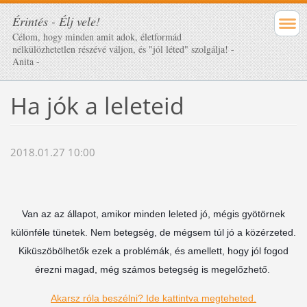
Érintés - Élj vele!
Célom, hogy minden amit adok, életformád
nélkülözhetetlen részévé váljon, és "jól léted" szolgálja! -
Anita -
Ha jók a leleteid
2018.01.27 10:00
Van az az állapot, amikor minden leleted jó, mégis gyötörnek
különféle tünetek. Nem betegség, de mégsem túl jó a közérzeted.
Kiküszöbölhetők ezek a problémák, és amellett, hogy jól fogod
érezni magad, még számos betegség is megelőzhető.
Akarsz róla beszélni? Ide kattintva megteheted.